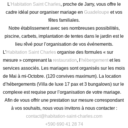
L
’Habitation Saint Charles
, proche de Jarry, vous offre le
cadre idéal pour organiser mariage en
Guadeloupe
et vos
fêtes familiales.
Notre établissement avec ses nombreuses possibilités,
piscine, carbets, implantation de tentes dans le jardin est le
lieu rêvé pour l’organisation de vos événements.
L’
Habitation Saint Charles
organise des formules « sur
mesure » comprenant la
restauration
, l
‘hébergement
et les
services associés. Les mariages sont organisés sur les mois
de Mai à mi-Octobre. (120 convives maximum). La location
Anglais
Espagnol
d’hébergements (Villa de luxe 17 pax et 3 bungalows) sur le
Français
Portugais
complexe est requise pour l’organisation de votre mariage.
Afin de vous offrir une prestation sur mesure correspondant
à vos souhaits, nous vous invitons à nous contacter :
contact@habitation-saint-charles.com
+590 690 41 28 74